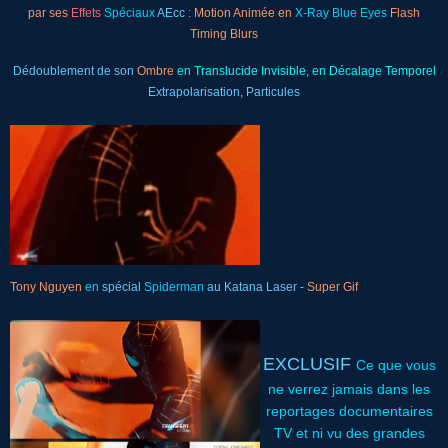
par ses
Effets
Spéciaux
AEcc
:
Motion Animée en
X-Ray Blue Eyes
Flash
T
iming Blurs
Dédoublement de son
Ombre
en Translucide Invisible,
en
Décalage Temporel
Extrapolarisation
,
Particules
Tony Nguyen
en
spécial
Spiderman
au Katana Laser -
Super Gif
EXCLUSIF
Ce que vous
ne verrez jamais dans les
reportages documentaires
TV et ni vu des grandes